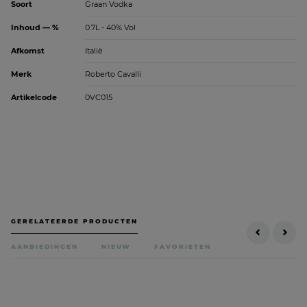
Soort
Graan Vodka
Inhoud — %
0.7L - 40% Vol
Afkomst
Italië
Merk
Roberto Cavalli
Artikelcode
0VC015
GERELATEERDE PRODUCTEN
AANBIEDINGEN
NIEUW
FAVORIETEN