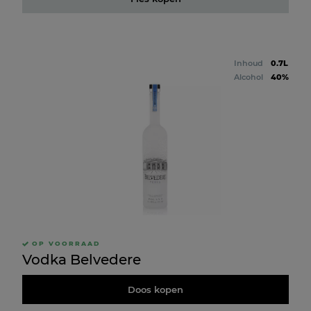
Inhoud
0.7L
Alcohol
40%
OP VOORRAAD
Vodka Belvedere
Doos kopen