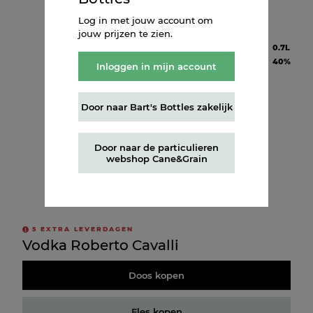
Log in met jouw account om
jouw prijzen te zien.
Inhoud
0.7L
Alcohol
40%
Inloggen in mijn account
Door naar Bart's Bottles zakelijk
Door naar de particulieren
webshop Cane&Grain
5
EXTRA LEVERDAGEN
Vodka Roberto Cavalli
Doos kopen
Fles kopen