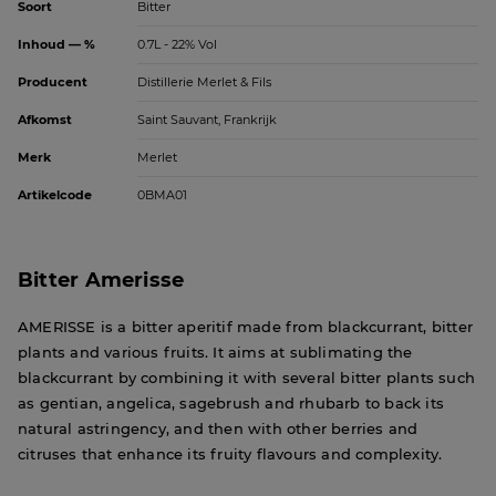
Soort
Bitter
Inhoud — %
0.7L - 22% Vol
Producent
Distillerie Merlet & Fils
Afkomst
Saint Sauvant, Frankrijk
Merk
Merlet
Artikelcode
0BMA01
Bitter Amerisse
AMERISSE is a bitter aperitif made from blackcurrant, bitter
plants and various fruits. It aims at sublimating the
blackcurrant by combining it with several bitter plants such
as gentian, angelica, sagebrush and rhubarb to back its
natural astringency, and then with other berries and
citruses that enhance its fruity flavours and complexity.