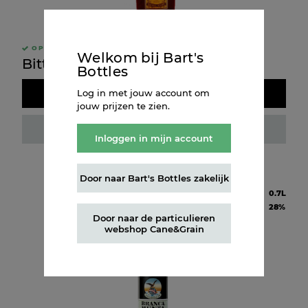
OP VOORRAAD
Welkom bij Bart's
Bitter Amaro Foro 1L
Bottles
Log in met jouw account om
Doos kopen
jouw prijzen te zien.
Fles kopen
Inloggen in mijn account
Door naar Bart's Bottles zakelijk
Inhoud
0.7L
Alcohol
28%
Door naar de particulieren
webshop Cane&Grain