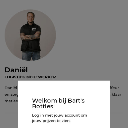
Daniël
LOGISTIEK MEDEWERKER
Daniël is van alle markten thuis. Een uitstekende chauffeur
en zorgvuldig logistiek medewerker. Hij staat ook altijd klaar
Welkom bij Bart's
met een helpende hand voor zijn collega's!
Bottles
Log in met jouw account om
jouw prijzen te zien.