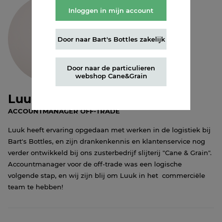
Inloggen in mijn account
Door naar Bart's Bottles zakelijk
Door naar de particulieren
webshop Cane&Grain
Luuk
ACCOUNTMANAGER OFF-TRADE
Luuk heeft ervaring opgedaan met werken in de logistiek bij
Bart's Bottles, en zijn drankenkennis en klantenservice nog
verder ontwikkeld bij ons zusterbedrijf slijterij "Cane & Grain".
Accountmanager voor de off-trade was een logische
volgende stap, en wij zijn blij om Luuk in het commerciële
team te hebben!