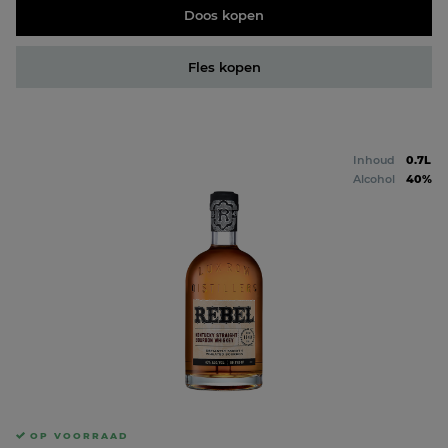
Doos kopen
Fles kopen
Inhoud
0.7L
Alcohol
40%
OP VOORRAAD