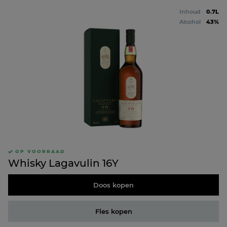
Inhoud
0.7L
Alcohol
43%
OP VOORRAAD
Whisky Lagavulin 16Y
Doos kopen
Fles kopen