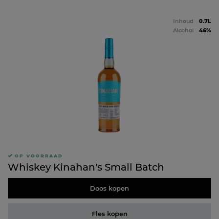
Inhoud
0.7L
Alcohol
46%
OP VOORRAAD
Whiskey Kinahan's Small Batch
Doos kopen
Fles kopen