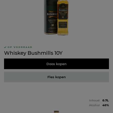
OP VOORRAAD
Whiskey Bushmills 10Y
Doos kopen
Fles kopen
Inhoud
0.7L
Alcohol
40%