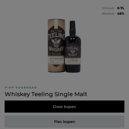
Inhoud
0.7L
Alcohol
46%
OP VOORRAAD
Whiskey Teeling Single Malt
Doos kopen
Fles kopen