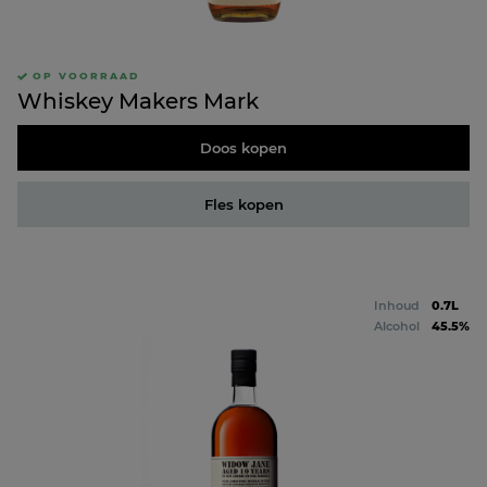
OP VOORRAAD
Whiskey Makers Mark
Doos kopen
Fles kopen
Inhoud
0.7L
Alcohol
45.5%