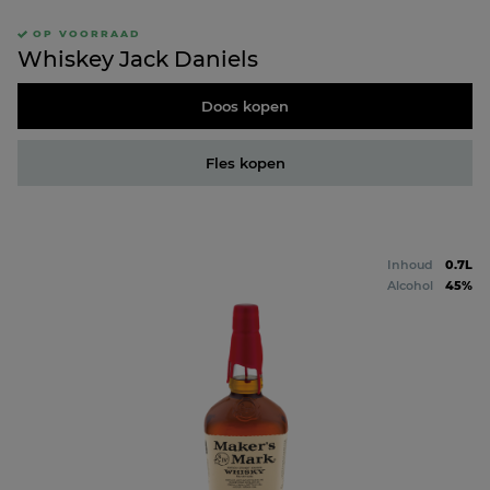
OP VOORRAAD
Whiskey Jack Daniels
Doos kopen
Fles kopen
Inhoud
0.7L
Alcohol
45%