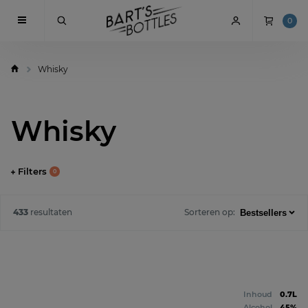
0
Whisky
Whisky
Filters
0
433
resultaten
Sorteren op:
Inhoud
0.7L
Alcohol
45%