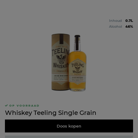
Inhoud
0.7L
Alcohol
46%
OP VOORRAAD
Whiskey Teeling Single Grain
Doos kopen