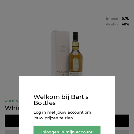
Inhoud
0.7L
Alcohol
48%
Welkom bij Bart's
Bottles
OP VOORRAAD
Whisky Lagavulin 8Y
Log in met jouw account om
jouw prijzen te zien.
Doos kopen
Inloggen in mijn account