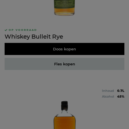
OP VOORRAAD
Whiskey Bulleit Rye
Doos kopen
Fles kopen
Inhoud
0.7L
Alcohol
45%