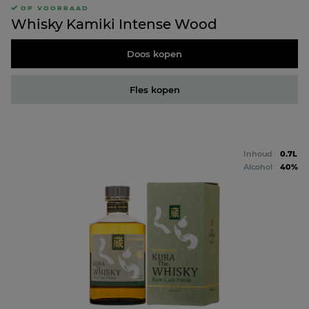
OP VOORRAAD
Whisky Kamiki Intense Wood
Doos kopen
Fles kopen
Inhoud
0.7L
Alcohol
40%