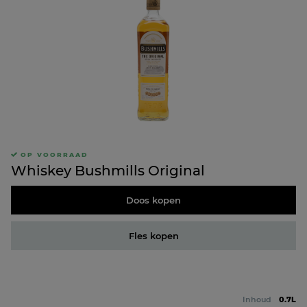
OP VOORRAAD
Whiskey Bushmills Original
Doos kopen
Fles kopen
Inhoud
0.7L