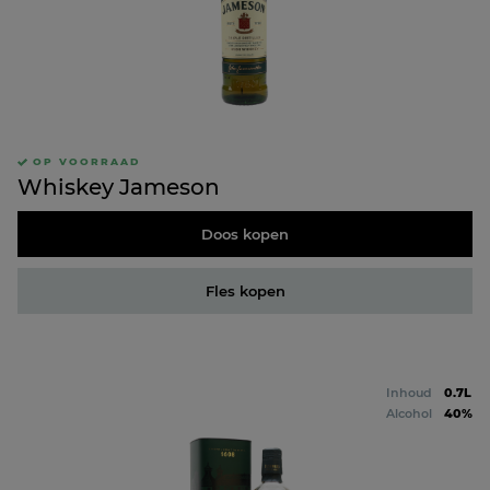
OP VOORRAAD
Whiskey Jameson
Doos kopen
Fles kopen
Inhoud
0.7L
Alcohol
40%