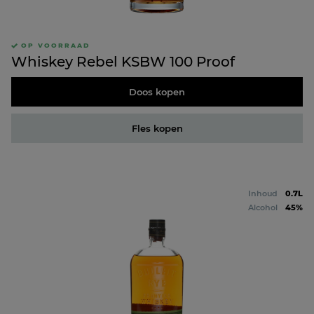
OP VOORRAAD
Whiskey Rebel KSBW 100 Proof
Doos kopen
Fles kopen
Inhoud
0.7L
Alcohol
45%