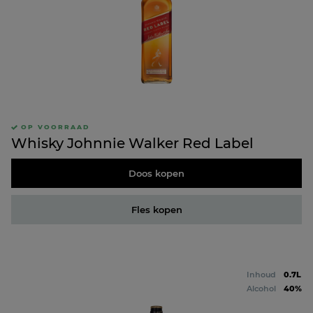
OP VOORRAAD
Whisky Johnnie Walker Red Label
Doos kopen
Fles kopen
Inhoud
0.7L
Alcohol
40%