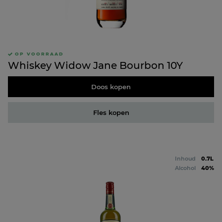
OP VOORRAAD
Whiskey Widow Jane Bourbon 10Y
Doos kopen
Fles kopen
Inhoud
0.7L
Alcohol
40%