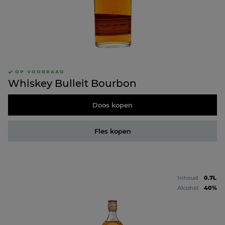
OP VOORRAAD
Whiskey Bulleit Bourbon
Doos kopen
Fles kopen
Inhoud
0.7L
Alcohol
40%