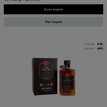
Doos kopen
Fles kopen
Inhoud
0.5L
Alcohol
48%