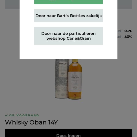
Fles kopen
Door naar Bart's Bottles zakelijk
Inhoud
0.7L
Door naar de particulieren
Alcohol
43%
webshop Cane&Grain
OP VOORRAAD
Whisky Oban 14Y
Doos kopen