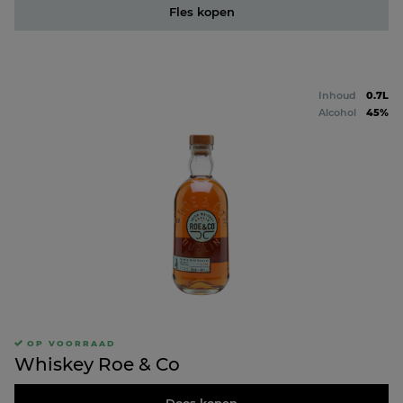
Fles kopen
Inhoud
0.7L
Alcohol
45%
OP VOORRAAD
Whiskey Roe & Co
Doos kopen