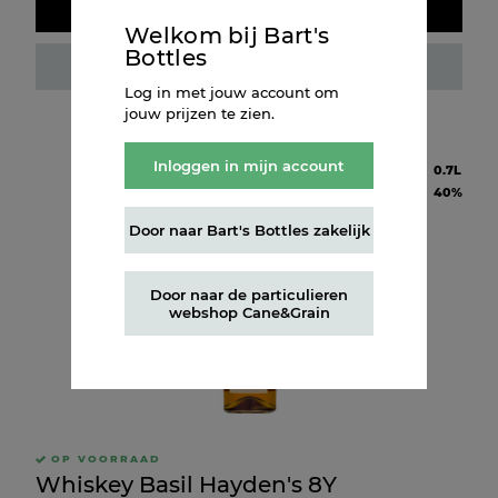
Doos kopen
Welkom bij Bart's
Bottles
Fles kopen
Log in met jouw account om
jouw prijzen te zien.
Inloggen in mijn account
Inhoud
0.7L
Alcohol
40%
Door naar Bart's Bottles zakelijk
Door naar de particulieren
webshop Cane&Grain
OP VOORRAAD
Whiskey Basil Hayden's 8Y