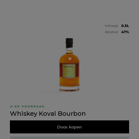
Inhoud
0.5L
Alcohol
47%
OP VOORRAAD
Whiskey Koval Bourbon
Doos kopen