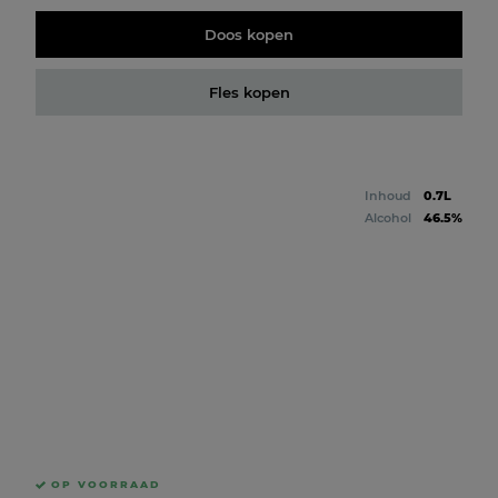
Doos kopen
Fles kopen
Inhoud
0.7L
Alcohol
46.5%
OP VOORRAAD