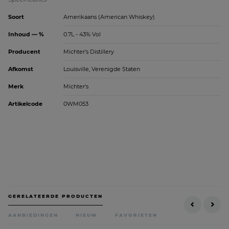
Soort
Amerikaans (American Whiskey)
Inhoud — %
0.7L - 43% Vol
Producent
Michter's Distillery
Afkomst
Louisville, Verenigde Staten
Merk
Michter's
Artikelcode
0WM053
GERELATEERDE PRODUCTEN
AANBIEDINGEN
NIEUW
FAVORIETEN