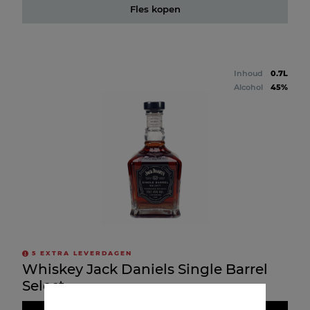
Fles kopen
Inhoud
0.7L
Alcohol
45%
5
EXTRA LEVERDAGEN
Whiskey Jack Daniels Single Barrel
Select