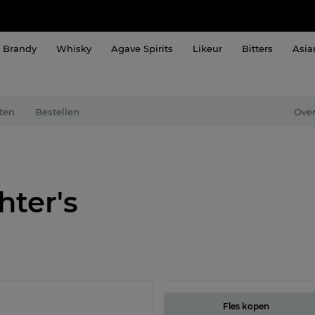
Brandy
Whisky
Agave Spirits
Likeur
Bitters
Asia
ten
Bestellen
Over
hter's
Fles kopen