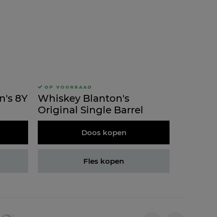
OP VOORRAAD
n's 8Y
Whiskey Blanton's
Original Single Barrel
Doos kopen
Fles kopen