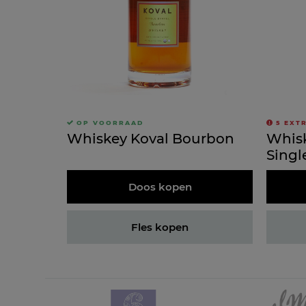
OP VOORRAAD
5
EXT
Whiskey Koval Bourbon
Whisk
Singl
Doos kopen
Fles kopen