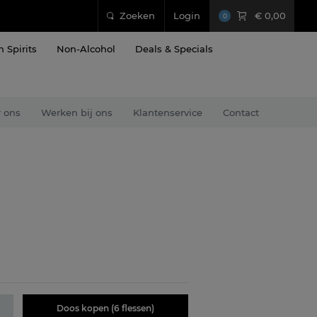
Zoeken
Login
€ 0,00
0
n Spirits
Non-Alcohol
Deals & Specials
 ons
Werken bij ons
Klantenservice
Contact
Doos kopen (6 flessen)