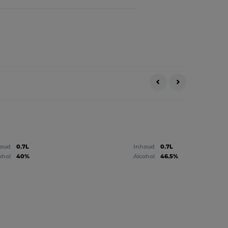
oud
0.7L
Inhoud
0.7L
ohol
40%
Alcohol
46.5%