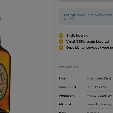
Let op!
Meld je aan voor een 
prijzen.
Snelle levering
Vanaf €450,- gratis bezorgd.
Onze klantenservice zit voor je
Specificaties
Soort
Amerikaans (Rye)
Inhoud — %
0.7L - 42.4% Vol
Producent
Michter's Distillery
Afkomst
Louisville, Verenig
Merk
Michter's