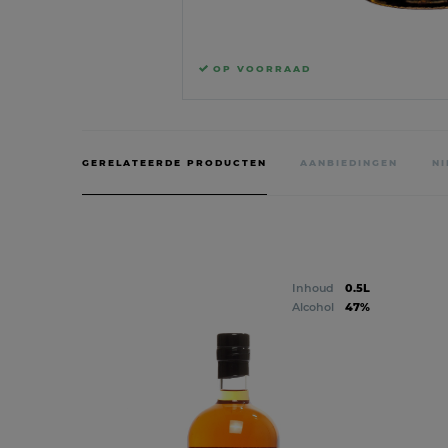
OP VOORRAAD
GERELATEERDE PRODUCTEN
AANBIEDINGEN
N
Inhoud
0.5L
Alcohol
47%