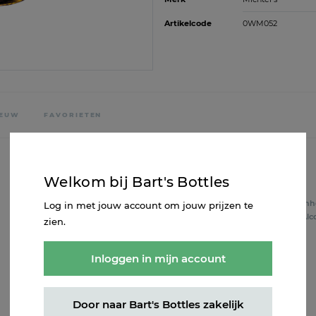
Artikelcode
0WM052
IEUW
FAVORIETEN
Welkom bij Bart's Bottles
Inhoud
0.7L
Inh
Log in met jouw account om jouw prijzen te
Alcohol
45%
Alc
zien.
Inloggen in mijn account
Door naar Bart's Bottles zakelijk