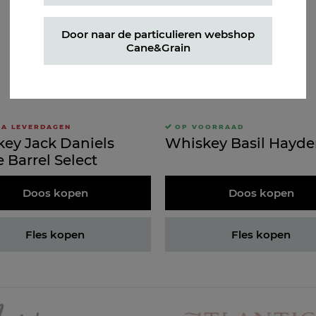
Door naar de particulieren webshop
Cane&Grain
RA LEVERDAGEN
OP VOORRAAD
ey Jack Daniels
Whiskey Basil Hayde
e Barrel Select
Doos kopen
Doos kopen
Fles kopen
Fles kopen