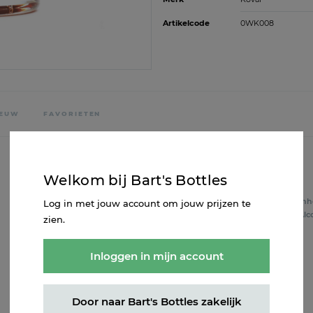
Artikelcode
0WK008
IEUW
FAVORIETEN
Welkom bij Bart's Bottles
Inhoud
0.7L
Inh
Log in met jouw account om jouw prijzen te
Alcohol
45%
Alc
zien.
Inloggen in mijn account
Door naar Bart's Bottles zakelijk