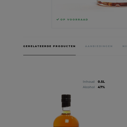
OP VOORRAAD
GERELATEERDE PRODUCTEN
AANBIEDINGEN
N
Inhoud
0.5L
Alcohol
47%