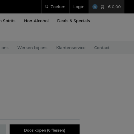
Zoeken
Login
€ 0,00
0
n Spirits
Non-Alcohol
Deals & Specials
 ons
Werken bij ons
Klantenservice
Contact
Doos kopen (6 flessen)