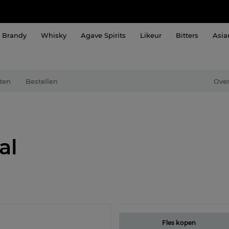
Brandy
Whisky
Agave Spirits
Likeur
Bitters
Asia
ten
Bestellen
Over
al
Fles kopen