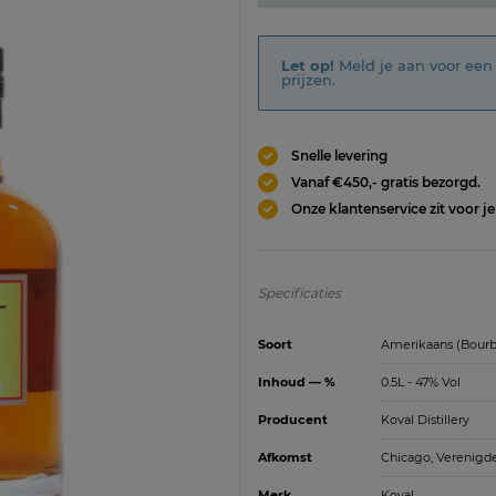
Let op!
Meld je aan voor een 
prijzen.
Snelle levering
Vanaf €450,- gratis bezorgd.
Onze klantenservice zit voor je
Specificaties
Soort
Amerikaans (Bour
Inhoud — %
0.5L - 47% Vol
Producent
Koval Distillery
Afkomst
Chicago, Verenigd
Merk
Koval