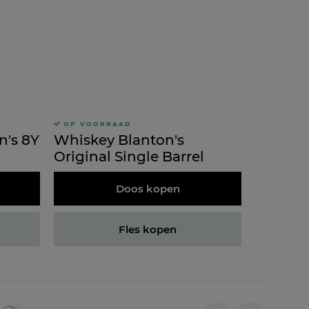
OP VOORRAAD
n's 8Y
Whiskey Blanton's
Original Single Barrel
Doos kopen
Fles kopen