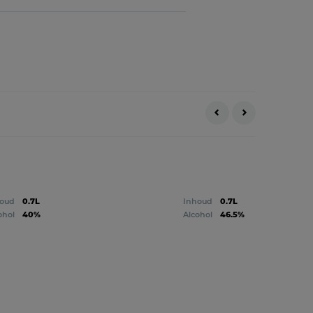
oud
0.7L
Inhoud
0.7L
ohol
40%
Alcohol
46.5%