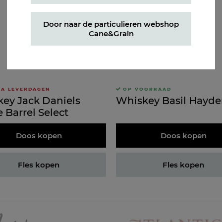
Door naar de particulieren webshop
Cane&Grain
RA LEVERDAGEN
OP VOORRAAD
ey Jack Daniels
Whiskey Basil Hayde
e Barrel Select
Doos kopen
Doos kopen
Fles kopen
Fles kopen