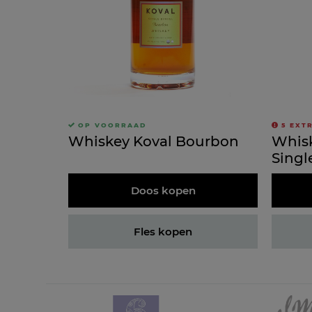
OP VOORRAAD
5
EXT
Whiskey Koval Bourbon
Whisk
Singl
Doos kopen
Fles kopen