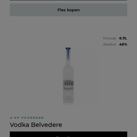
Fles kopen
Inhoud
0.7L
Alcohol
40%
OP VOORRAAD
Vodka Belvedere