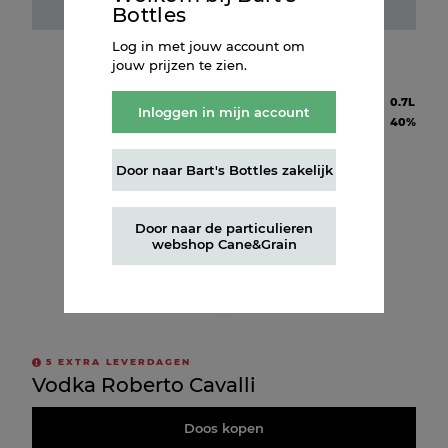
Fles kopen
Bottles
Log in met jouw account om
jouw prijzen te zien.
Inhoud
0.7L
Inloggen in mijn account
Alcohol
40%
Door naar Bart's Bottles zakelijk
Door naar de particulieren
webshop Cane&Grain
5
EXTRA LEVERDAGEN
Vodka Roberto Cavalli
Doos kopen