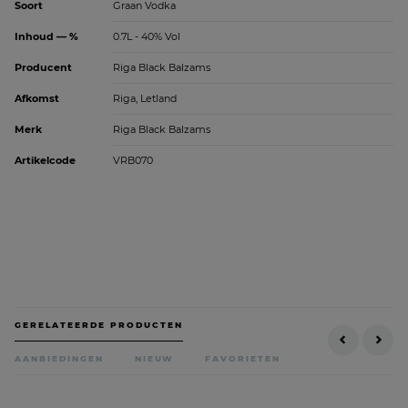
Soort
Graan Vodka
Inhoud — %
0.7L - 40% Vol
Producent
Riga Black Balzams
Afkomst
Riga, Letland
Merk
Riga Black Balzams
Artikelcode
VRB070
GERELATEERDE PRODUCTEN
AANBIEDINGEN
NIEUW
FAVORIETEN