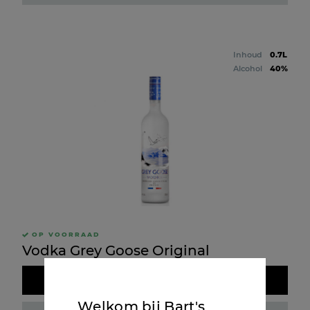
Inhoud
0.7L
Alcohol
40%
OP VOORRAAD
Vodka Grey Goose Original
Doos kopen
Welkom bij Bart's