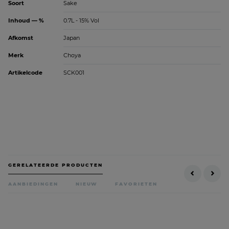
Soort
Sake
Inhoud — %
0.7L - 15% Vol
Afkomst
Japan
Merk
Choya
Artikelcode
SCK001
GERELATEERDE PRODUCTEN
AANBIEDINGEN
NIEUW
FAVORIETEN