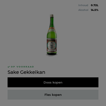
Inhoud
0.72L
Alcohol
14.5%
OP VOORRAAD
Sake Gekkeikan
Doos kopen
Fles kopen