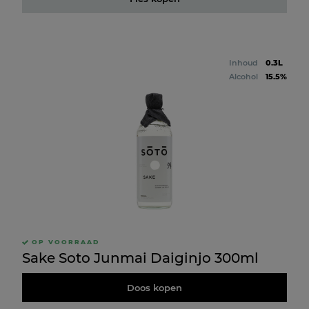
Inhoud
0.3L
Alcohol
15.5%
OP VOORRAAD
Sake Soto Junmai Daiginjo 300ml
Doos kopen