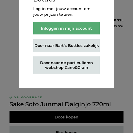
Log in met jouw account om
jouw prijzen te zien.
Inhoud
0.72L
Alcohol
15.5%
Inloggen in mijn account
Door naar Bart's Bottles zakelijk
Door naar de particulieren
webshop Cane&Grain
OP VOORRAAD
Sake Soto Junmai Daiginjo 720ml
Doos kopen
Fles kopen