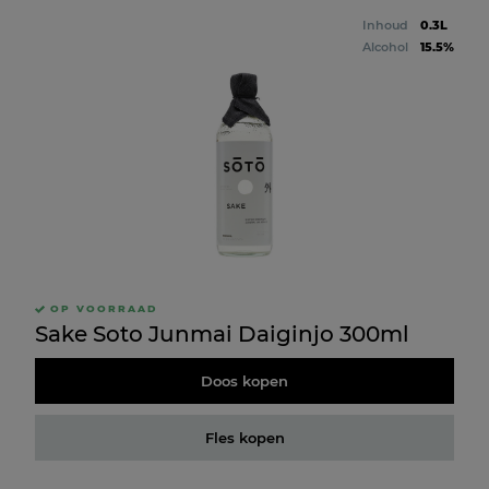
Inhoud
0.3L
Alcohol
15.5%
OP VOORRAAD
Sake Soto Junmai Daiginjo 300ml
Doos kopen
Fles kopen