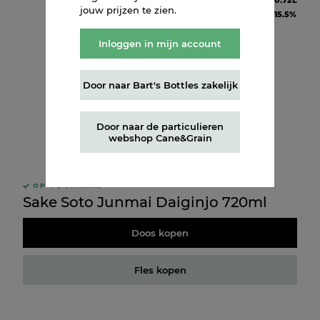
Inhoud
0.72L
jouw prijzen te zien.
Alcohol
15.5%
Inloggen in mijn account
Door naar Bart's Bottles zakelijk
Door naar de particulieren
webshop Cane&Grain
OP VOORRAAD
Sake Soto Junmai Daiginjo 720ml
Doos kopen
Fles kopen