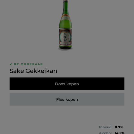
OP VOORRAAD
Sake Gekkeikan
Doos kopen
Fles kopen
Inhoud
0.75L
Alcohol
14.5%