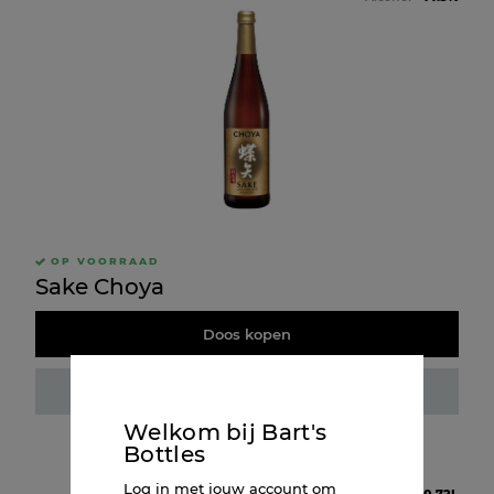
OP VOORRAAD
Sake Choya
Doos kopen
Fles kopen
Welkom bij Bart's
Bottles
Log in met jouw account om