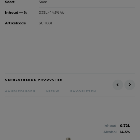
Soort
Sake
Inhoud — %
0.75L - 14.5% Vol
Artikelcode
SCH001
GERELATEERDE PRODUCTEN
AANBIEDINGEN
NIEUW
FAVORIETEN
Inhoud
0.72L
Alcohol
14.5%