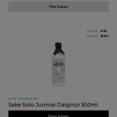
Fles kopen
Inhoud
0.3L
Alcohol
15.5%
OP VOORRAAD
Sake Soto Junmai Daiginjo 300ml
Doos kopen