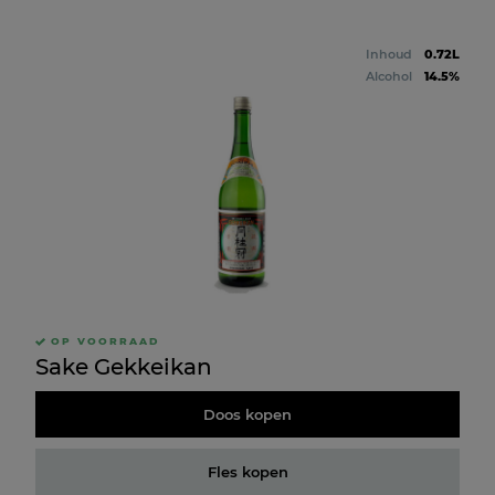
Inhoud
0.72L
Alcohol
14.5%
OP VOORRAAD
Sake Gekkeikan
Doos kopen
Fles kopen