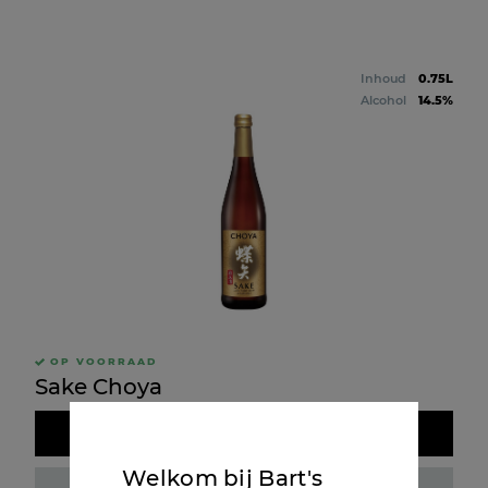
Inhoud
0.75L
Alcohol
14.5%
OP VOORRAAD
Sake Choya
Doos kopen
Welkom bij Bart's