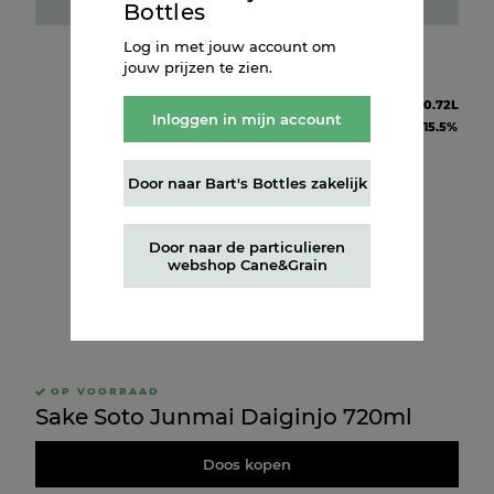
Fles kopen
Bottles
Log in met jouw account om
jouw prijzen te zien.
Inhoud
0.72L
Inloggen in mijn account
Alcohol
15.5%
Door naar Bart's Bottles zakelijk
Door naar de particulieren
webshop Cane&Grain
OP VOORRAAD
Sake Soto Junmai Daiginjo 720ml
Doos kopen