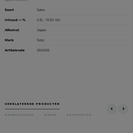
Soort
Sake
Inhoud — %
0.3L - 15.5% Vol
Afkomst
Japan
Merk
Soto
Artikelcode
0SAS02
GERELATEERDE PRODUCTEN
AANBIEDINGEN
NIEUW
FAVORIETEN