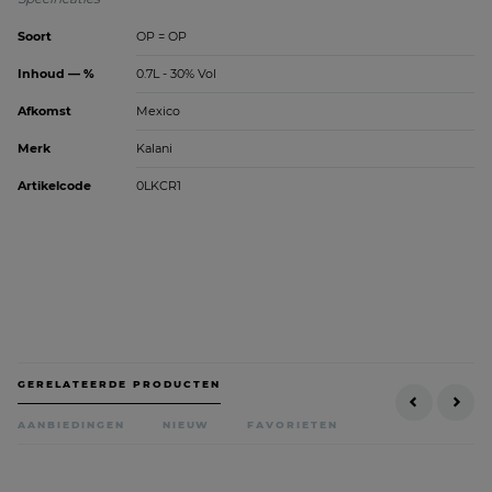
Soort
OP = OP
Inhoud — %
0.7L - 30% Vol
Afkomst
Mexico
Merk
Kalani
Artikelcode
0LKCR1
GERELATEERDE PRODUCTEN
AANBIEDINGEN
NIEUW
FAVORIETEN