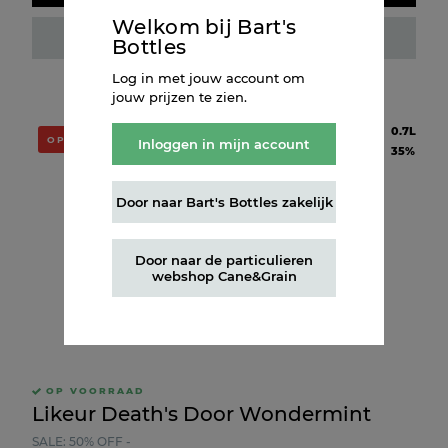
Welkom bij Bart's
Fles kopen
Bottles
Log in met jouw account om
jouw prijzen te zien.
Inhoud
0.7L
OP = OP
Inloggen in mijn account
Alcohol
35%
Door naar Bart's Bottles zakelijk
Door naar de particulieren
webshop Cane&Grain
OP VOORRAAD
Likeur Death's Door Wondermint
SALE: 50% OFF -