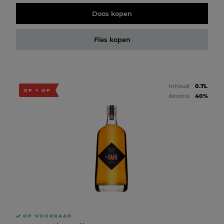
Doos kopen
Fles kopen
Inhoud
0.7L
OP = OP
Alcohol
40%
OP VOORRAAD