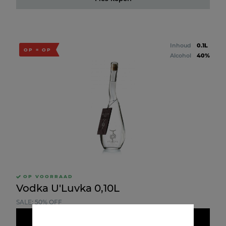
Inhoud
0.1L
OP = OP
Alcohol
40%
OP VOORRAAD
Vodka U'Luvka 0,10L
SALE: 50% OFF
Doos kopen