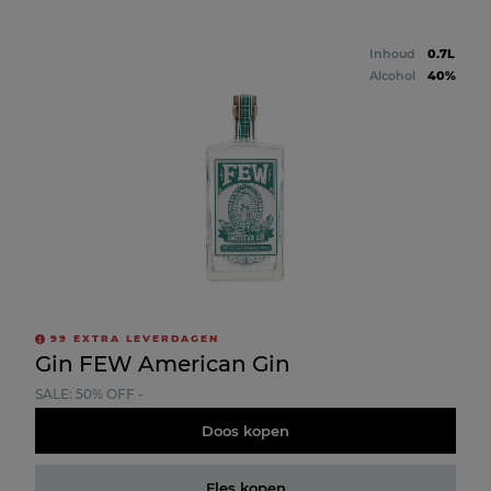
Inhoud
0.7L
Alcohol
40%
99
EXTRA LEVERDAGEN
Gin FEW American Gin
SALE: 50% OFF -
Doos kopen
Fles kopen