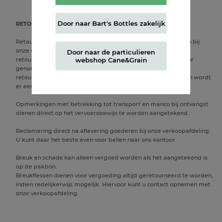
Door naar Bart's Bottles zakelijk
RETOUREN, RECLAMATIES, MANCO'S EN SCHADES
Retourzendingen dienen altijd vooraf aangevraagd te worden bij
onze verkoopafdeling. Na goedkeuring wordt er een aparte
Door naar de particulieren
webshop Cane&Grain
retourorder aangemaakt. Deze dient ondertekend mee retour
genomen te worden door onze chauffeurs tezamen met de
retourproducten. Op basis van de ontvangen retourproducten wordt
er een creditfactuur opgemaakt en verstuurd.
Opmerkingen met betrekking tot transport en manco bij ontvangst
dienen direct op het vervoersbewijs te worden aangetekend.
Reclamering direct na aflevering goederen bij onze verkoopafdeling.
U kunt daar het beste even voor bellen naar ons kantoor.
Breuk en schade kan alleen vergoed worden als het aangetekend is
op de pakbon.
Breukflessen dienen voor vergoeding altijd geretourneerd te worden,
indien redelijkerwijs mogelijk. Hiervoor kunt u contact opnemen met
onze verkoopafdeling.