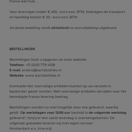
franco aan huis.
Voor leveringen onder € 450,- euro excl. BTW, bedragen de transport
en handling kosten € 20,- euro excl. BTW.
De eerste bestelling wordt
uitsluitend
na vooruitbetaling uitgeleverd.
BESTELLINGEN
Bestellingen kunt u opgeven via onze website
Telefoon
: +31 (0)20 779 4528
E
-
mail
: orders@bartsbottles.nl
Website
: www.bartsbottles.nl
Eventuele niet voorradige artikelen kunnen op uw verzoek in
backorder gezet worden. Niet voorradige artikelen vervallen voor het
benodigde franco levering bedrag.
Bestellingen worden zo snel mogelijk door ons geleverd, waarbij
geldt:
Op werkdagen
voor 12:00 uur
besteld is
de volgende werkdag
geleverd*, tenzij er een vaste leverdag is overeengekomen. De
volgende gebieden leveren wij met eigen vervoer:
Amsterdam e.o. (ma-vrij)