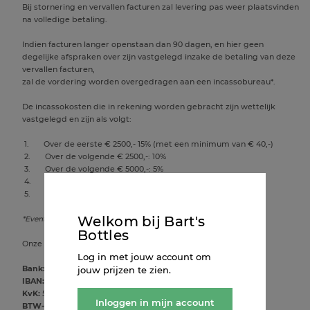
Bij stornering en vervallen facturen zal levering pas weer plaatsvinden
na volledige betaling.
Indien facturen langer openstaan dan 90 dagen, en hier geen
degelijke afspraken over zijn vastgelegd inzake de betaling van deze
vervallen facturen,
zal de vordering worden overgedragen aan een incassobureau*.
De incassokosten die in rekening worden gebracht zijn wettelijk
vastgelegd en zijn als volgt:
1. Over de eerste € 2500,- 15% (met een minimum van € 40,-)
2. Over de volgende € 2500,-: 10%
3. Over de volgende € 5000,-: 5%
4. Over de volgende € 190.000,-: 1%
5. Alles daarboven: 0,5% (met een maximum van € 6775,-)
Welkom bij Bart's
*Eventuele incassokosten komen voor rekening van de afnemer.
Bottles
Onze bedrijfsgegevens zijn:
Log in met jouw account om
jouw prijzen te zien.
Bank:
ABN AMRO BANK
IBAN:
NL 80 ABNA 0593 3012 69
KvK:
57643997
Inloggen in mijn account
BTW-nummer:
NL852672044B01