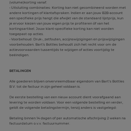
(volume)korting vanaf.
• Uitsluiting combinaties: Korting kan niet gecombineerd worden met
andere kortingen of klantafspraken. Indien er aan jouw B2B-account
een specifieke prijs hangt die afwijkt van de standaard lijstprijs, kun
je ervoor kiezen van jouw eigen prijs te profiteren óf van het
kortingsartikel. Jouw klant-specifieke korting kan niet worden
toegepast op acties.
• Voorbehoud: Druk-, zetfouten, accijnswijzigingen en prijswijzigingen
voorbehouden. Bart's Bottles behoudt zich het recht voor om de
actievoorwaarden tussentijds te wijzigen of acties voortijdig te
beëindigen.
BETALINGEN
Alle goederen blijven onvervreemdbaar eigendom van Bart’s Bottles
B.V. tot de factuur in zijn geheel voldaan is.
De eerste bestelling van een nieuw account dient voorafgaand aan
levering te worden voldaan. Voor een volgende bestelling en verder,
geldt de volgende betalingstermijn, tenzij anders is vastgelegd:
Betaling binnen 14 dagen of per automatische afschrijving 2 weken na
factuurdatum o.v.v. factuurnummer.