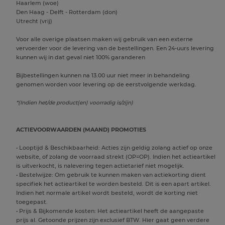
Haarlem (woe)
Den Haag - Delft - Rotterdam (don)
Utrecht (vrij)
Voor alle overige plaatsen maken wij gebruik van een externe
vervoerder voor de levering van de bestellingen. Een 24-uurs levering
kunnen wij in dat geval niet 100% garanderen
Bijbestellingen kunnen na 13.00 uur niet meer in behandeling
genomen worden voor levering op de eerstvolgende werkdag.
*(Indien het/de product(en) voorradig is/zijn)
ACTIEVOORWAARDEN (MAAND) PROMOTIES
• Looptijd & Beschikbaarheid: Acties zijn geldig zolang actief op onze
website, of zolang de voorraad strekt (OP=OP). Indien het actieartikel
is uitverkocht, is nalevering tegen actietarief niet mogelijk.
• Bestelwijze: Om gebruik te kunnen maken van actiekorting dient
specifiek het actieartikel te worden besteld. Dit is een apart artikel.
Indien het normale artikel wordt besteld, wordt de korting niet
toegepast.
• Prijs & Bijkomende kosten: Het actieartikel heeft de aangepaste
prijs al. Getoonde prijzen zijn exclusief BTW. Hier gaat geen verdere