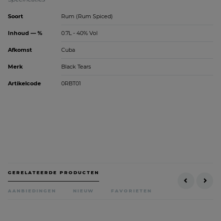
Soort
Rum (Rum Spiced)
Inhoud — %
0.7L - 40% Vol
Afkomst
Cuba
Merk
Black Tears
Artikelcode
0RBT01
GERELATEERDE PRODUCTEN
AANBIEDINGEN
NIEUW
FAVORIETEN