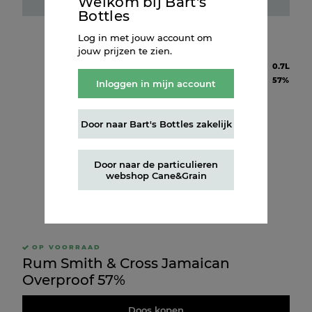
Welkom bij Bart's
Fles kopen
Bottles
Log in met jouw account om
jouw prijzen te zien.
Inhoud
0.7L
Alcohol
57%
Inloggen in mijn account
Door naar Bart's Bottles zakelijk
Door naar de particulieren
webshop Cane&Grain
OP VOORRAAD
Rum Smith & Cross Jamaican
Overproof 57%
Doos kopen