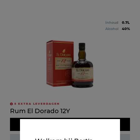
Inhoud
0.7L
Alcohol
40%
5
EXTRA LEVERDAGEN
Rum El Dorado 12Y
Doos kopen