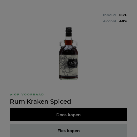
Inhoud
0.7L
Alcohol
40%
OP VOORRAAD
Rum Kraken Spiced
Doos kopen
Fles kopen