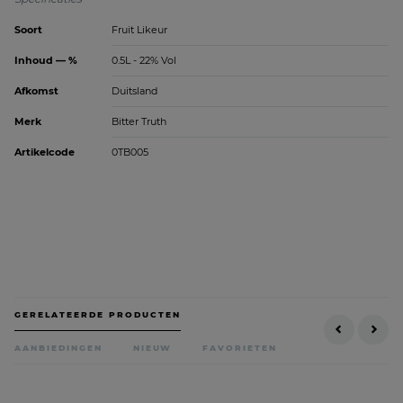
Soort
Fruit Likeur
Inhoud — %
0.5L - 22% Vol
Afkomst
Duitsland
Merk
Bitter Truth
Artikelcode
0TB005
GERELATEERDE PRODUCTEN
AANBIEDINGEN
NIEUW
FAVORIETEN