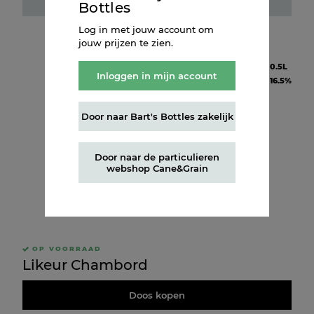
Fles kopen
Bottles
Log in met jouw account om
jouw prijzen te zien.
Inhoud
0.5L
Inloggen in mijn account
Alcohol
16.5%
Door naar Bart's Bottles zakelijk
Door naar de particulieren
webshop Cane&Grain
OP VOORRAAD
Likeur Chambord
Doos kopen