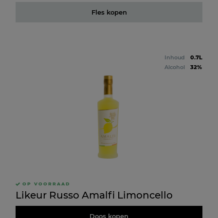
Fles kopen
Inhoud
0.7L
Alcohol
32%
OP VOORRAAD
Likeur Russo Amalfi Limoncello
Doos kopen