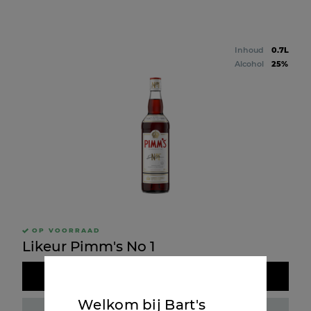
Inhoud
0.7L
Alcohol
25%
OP VOORRAAD
Likeur Pimm's No 1
Doos kopen
Welkom bij Bart's