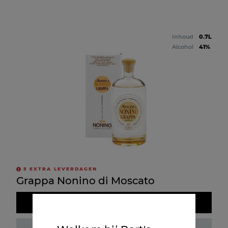
Inhoud
0.7L
Alcohol
41%
5
EXTRA LEVERDAGEN
Grappa Nonino di Moscato
Doos kopen