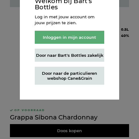
Welkom bij Bart's
Fles kopen
Bottles
Log in met jouw account om
jouw prijzen te zien.
Inhoud
0.5L
Alcohol
40%
Inloggen in mijn account
Door naar Bart's Bottles zakelijk
Door naar de particulieren
webshop Cane&Grain
OP VOORRAAD
Grappa Sibona Chardonnay
Doos kopen