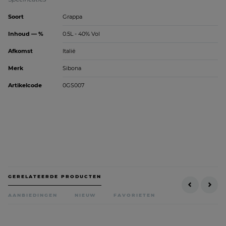
Soort
Grappa
Inhoud — %
0.5L - 40% Vol
Afkomst
Italië
Merk
Sibona
Artikelcode
0GS007
GERELATEERDE PRODUCTEN
AANBIEDINGEN
NIEUW
FAVORIETEN