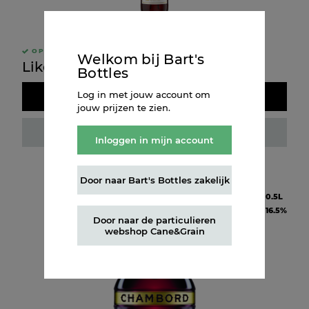
OP VOORRAAD
Welkom bij Bart's
Likeur Pimm's No 1
Bottles
Log in met jouw account om
Doos kopen
jouw prijzen te zien.
Fles kopen
Inloggen in mijn account
Door naar Bart's Bottles zakelijk
Inhoud
0.5L
Alcohol
16.5%
Door naar de particulieren
webshop Cane&Grain