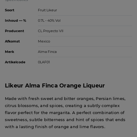
Soort
Fruit Likeur
Inhoud — %
0.7L - 40% Vol
Producent
CL Proyecto VII
Afkomst
Mexico
Merk
Alma Finca
Artikelcode
0LAF01
Likeur Alma Finca Orange Liqueur
Made with fresh sweet and bitter oranges, Persian limes,
citrus blossoms, and spices, creating a subtly complex
flavor perfect for the margarita. A perfect combination of
sweetness, subtle bitterness and hint of spices that ends
with a lasting finish of orange and lime flavors.