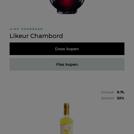
OP VOORRAAD
Likeur Chambord
Doos kopen
Fles kopen
Inhoud
0.7L
Alcohol
32%