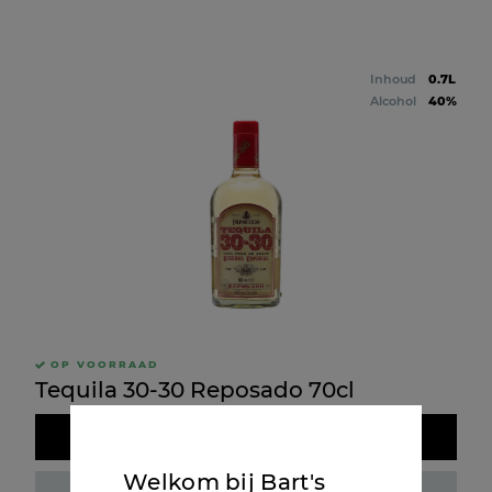
Inhoud
0.7L
Alcohol
40%
OP VOORRAAD
Tequila 30-30 Reposado 70cl
Doos kopen
Welkom bij Bart's