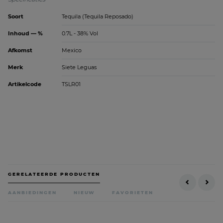
Soort
Tequila (Tequila Reposado)
Inhoud — %
0.7L - 38% Vol
Afkomst
Mexico
Merk
Siete Leguas
Artikelcode
TSLR01
GERELATEERDE PRODUCTEN
AANBIEDINGEN
NIEUW
FAVORIETEN