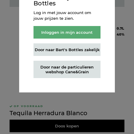
Fles kopen
Bottles
Log in met jouw account om
jouw prijzen te zien.
Inhoud
0.7L
Inloggen in mijn account
Alcohol
40%
Door naar Bart's Bottles zakelijk
Door naar de particulieren
webshop Cane&Grain
OP VOORRAAD
Tequila Herradura Blanco
Doos kopen