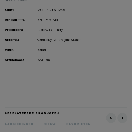
Soort
Amerikaans (Rye)
Inhoud — %
0.7L - 50% Vol
Producent
Luxrow Distillery
Afkomst
Kentucky, Verenigde Staten
Merk
Rebel
Artikelcode
0WRR10
GERELATEERDE PRODUCTEN
AANBIEDINGEN
NIEUW
FAVORIETEN