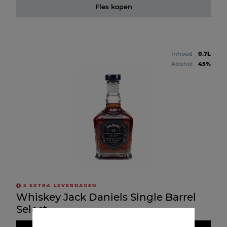
Fles kopen
Inhoud
0.7L
Alcohol
45%
5
EXTRA LEVERDAGEN
Whiskey Jack Daniels Single Barrel
Select