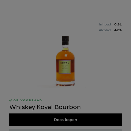
Inhoud
0.5L
Alcohol
47%
OP VOORRAAD
Whiskey Koval Bourbon
Doos kopen