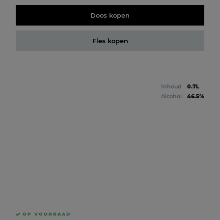
Doos kopen
Fles kopen
Inhoud
0.7L
Alcohol
46.5%
OP VOORRAAD