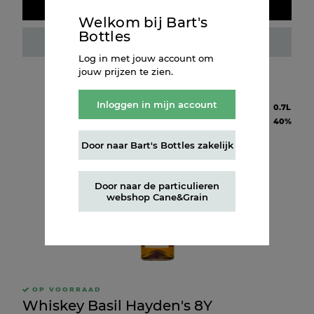
Doos kopen
Welkom bij Bart's
Bottles
Fles kopen
Log in met jouw account om
jouw prijzen te zien.
Inloggen in mijn account
Inhoud
0.7L
Alcohol
40%
Door naar Bart's Bottles zakelijk
Door naar de particulieren
webshop Cane&Grain
OP VOORRAAD
Whiskey Basil Hayden's 8Y