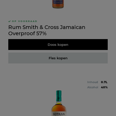
OP VOORRAAD
Rum Smith & Cross Jamaican
Overproof 57%
Doos kopen
Fles kopen
Inhoud
0.7L
Alcohol
40%