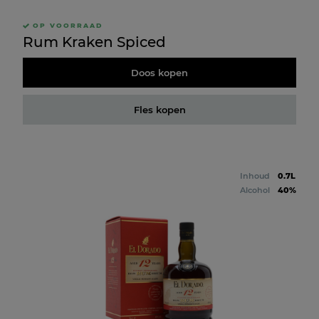
OP VOORRAAD
Rum Kraken Spiced
Doos kopen
Fles kopen
Inhoud
0.7L
Alcohol
40%