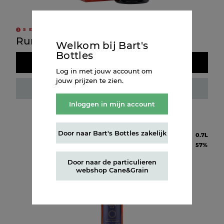
5
EXTRA LEVERDAGEN
Rum El Dorado 12Y
Welkom bij Bart's
Bottles
Doos kopen
Log in met jouw account om
jouw prijzen te zien.
Fles kopen
Inloggen in mijn account
Door naar Bart's Bottles zakelijk
Inhoud
0.7L
Alcohol
57%
Door naar de particulieren
webshop Cane&Grain