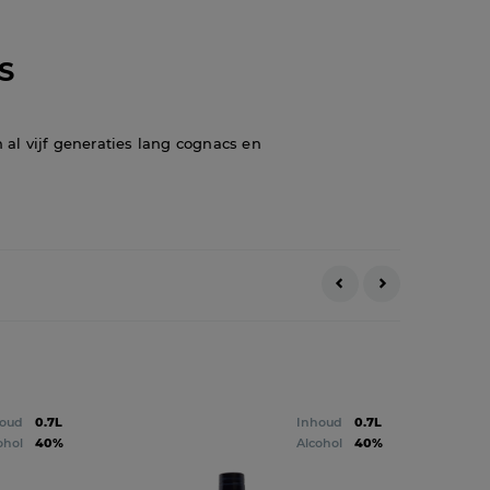
S
 al vijf generaties lang cognacs en
oud
0.7L
Inhoud
0.7L
ohol
40%
Alcohol
40%