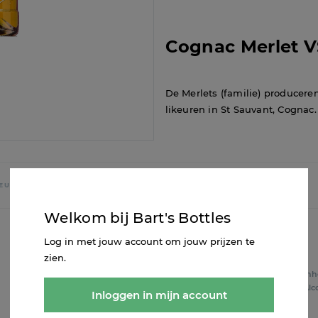
Cognac Merlet V
De Merlets (familie) produceren
likeuren in St Sauvant, Cognac.
IEUW
FAVORIETEN
Welkom bij Bart's Bottles
Log in met jouw account om jouw prijzen te
zien.
Inhoud
0.7L
Inh
Alcohol
40%
Alc
Inloggen in mijn account