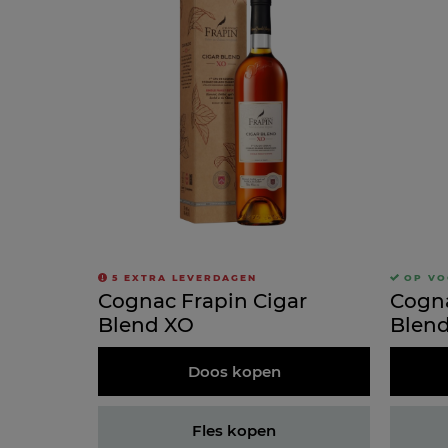
5
EXTRA LEVERDAGEN
OP V
Cognac Frapin Cigar
Cogna
Blend XO
Blen
Doos kopen
Fles kopen