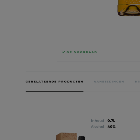
OP VOORRAAD
GERELATEERDE PRODUCTEN
AANBIEDINGEN
N
Inhoud
0.7L
Alcohol
40%