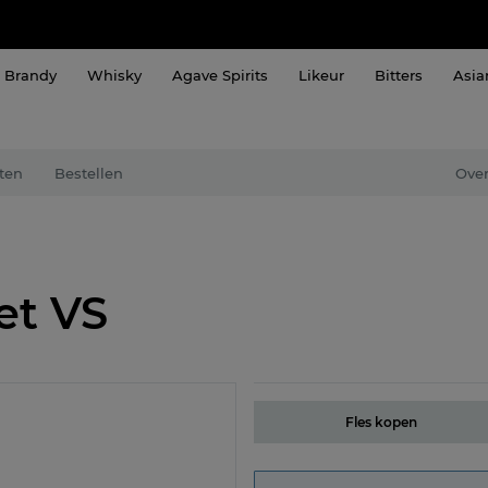
Brandy
Whisky
Agave Spirits
Likeur
Bitters
Asia
ten
Bestellen
Over
et VS
Fles kopen