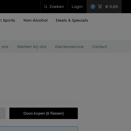
Zoeken
Login
€ 0,00
0
n Spirits
Non-Alcohol
Deals & Specials
 ons
Werken bij ons
Klantenservice
Contact
Doos kopen (6 flessen)