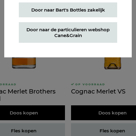
Door naar Bart's Bottles zakelijk
Door naar de particulieren webshop
Cane&Grain
OORRAAD
OP VOORRAAD
c Merlet Brothers
Cognac Merlet VS
d
Doos kopen
Doos kopen
Fles kopen
Fles kopen